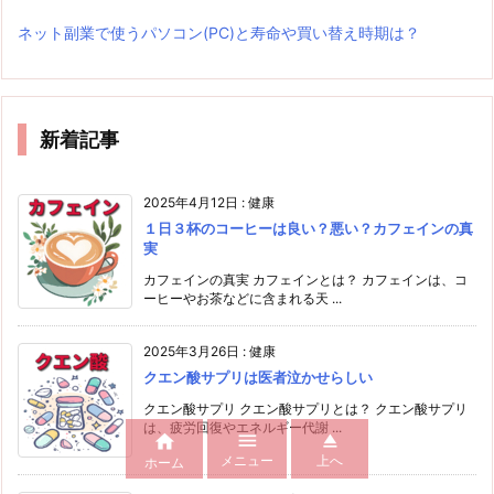
ネット副業で使うパソコン(PC)と寿命や買い替え時期は？
新着記事
2025年4月12日
:
健康
１日３杯のコーヒーは良い？悪い？カフェインの真
実
カフェインの真実 カフェインとは？ カフェインは、コ
ーヒーやお茶などに含まれる天 ...
2025年3月26日
:
健康
クエン酸サプリは医者泣かせらしい
クエン酸サプリ クエン酸サプリとは？ クエン酸サプリ
は、疲労回復やエネルギー代謝 ...



メニュー
上へ
ホーム