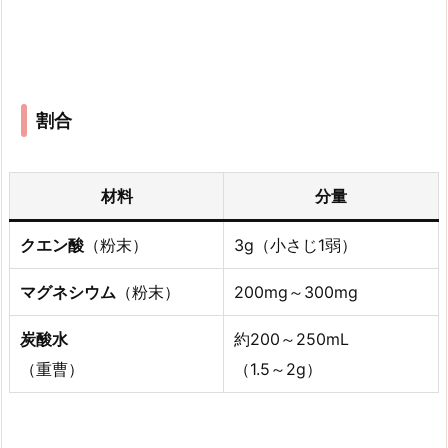
割合
材料
分量
クエン酸
（粉末）
3g（小さじ1弱）
マグネシウム
（粉末）
200mg～300mg
炭酸水
約200～250mL
（重曹）
（1.5～2g）