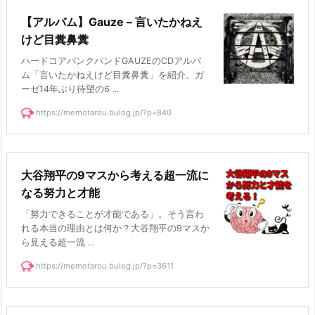
【アルバム】Gauze – 言いたかねえ
けど目糞鼻糞
ハードコアパンクバンドGAUZEのCDアルバ
ム「言いたかねえけど目糞鼻糞」を紹介。ガ
ーゼ14年ぶり待望の6 ...
https://memotarou.bulog.jp/?p=840
大谷翔平の9マスから考える超一流に
なる努力と才能
「努力できることが才能である」。そう言わ
れる本当の理由とは何か？大谷翔平の9マスか
ら見える超一流 ...
https://memotarou.bulog.jp/?p=3611