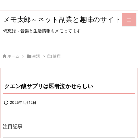
メモ太郎～ネット副業と趣味のサイト

備忘録～音楽と生活情報もメモってます

メニュ

サイド

ホーム
>

生活
>

健康

前へ

クエン酸サプリは医者泣かせらしい
次へ

検索

2025年4月12日
注目記事