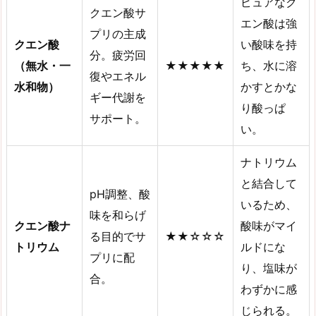
ピュアなク
クエン酸サ
エン酸は強
プリの主成
クエン酸
い酸味を持
分。疲労回
（無水・一
★★★★★
ち、水に溶
復やエネル
水和物）
かすとかな
ギー代謝を
り酸っぱ
サポート。
い。
ナトリウム
と結合して
pH調整、酸
いるため、
味を和らげ
クエン酸ナ
酸味がマイ
る目的でサ
★★☆☆☆
トリウム
ルドにな
プリに配
り、塩味が
合。
わずかに感
じられる。