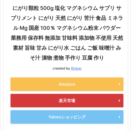
にがり顆粒 500g 塩化 マグネシウム サプリ サ
プリメント にがり 天然 にがり 苦汁 食品 ミネラ
ル Mg 国産 100％ マグネシウム粉末 パウダー
業務用 保存料 無添加 甘味料 添加物 不使用 天然
素材 旨味 甘み にがり水 ごはん ご飯 味噌汁 み
そ汁 漬物 煮物 手作り 豆腐 作り
created by
Rinker
Amazon
楽天市場
Yahooショッピング