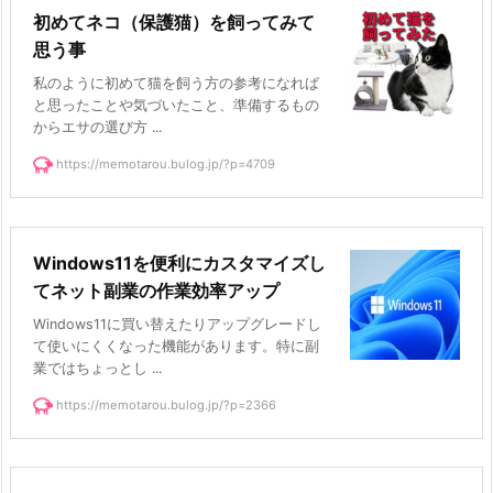
初めてネコ（保護猫）を飼ってみて
思う事
私のように初めて猫を飼う方の参考になれば
と思ったことや気づいたこと、準備するもの
からエサの選び方 ...
https://memotarou.bulog.jp/?p=4709
Windows11を便利にカスタマイズし
てネット副業の作業効率アップ
Windows11に買い替えたりアップグレードし
て使いにくくなった機能があります。特に副
業ではちょっとし ...
https://memotarou.bulog.jp/?p=2366