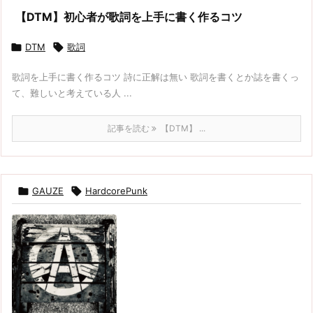
【DTM】初心者が歌詞を上手に書く作るコツ

DTM

歌詞
歌詞を上手に書く作るコツ 詩に正解は無い 歌詞を書くとか誌を書くっ
て、難しいと考えている人 ...
記事を読む
【DTM】 ...

GAUZE

HardcorePunk