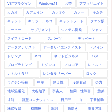
VSTプラグイン
Windows11
お茶
アフィリエイト
カカオ
カフェイン
カラオケ
カレー
キムチ
キャット
キャット、ネコ
キャットフード
クエン酸
コーヒー
サプリメント
システム開発
シャツ
スイフトコード
スポーツ
ディベート
データアナリスト
データサイエンティスト
ドメイン
ドリンク
ネコ
ネットビジネス
バス
プログラミング
ミジンコ
メロコア
レトルト
レトルト食品
レンタルサーバー
ロック
ワクチン接種
中華
冷え性
冷凍食品
努力
地球温暖化
大谷翔平
宇宙人
性同一性障害
惣菜
才能
新型コロナウィルス
日用品
曲
栄養補助
株式投資
格闘技
歌詞
歯磨き
滋養強壮