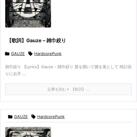
【歌詞】Gauze – 雑巾絞り

GAUZE

HardcorePunk
雑巾絞り 【Lyrics】Gauze - 雑巾絞り 股を開いて腰を落として 時計回
りに右手 ...
記事を読む
【歌詞】 ...

GAUZE

HardcorePunk