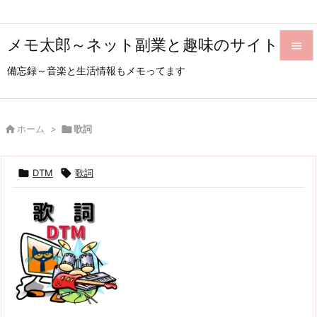
メモ太郎～ネット副業と趣味のサイト

備忘録～音楽と生活情報もメモってます

メニュ

サイド

ホーム
>

歌詞

前へ

DTM

歌詞

次へ

検索