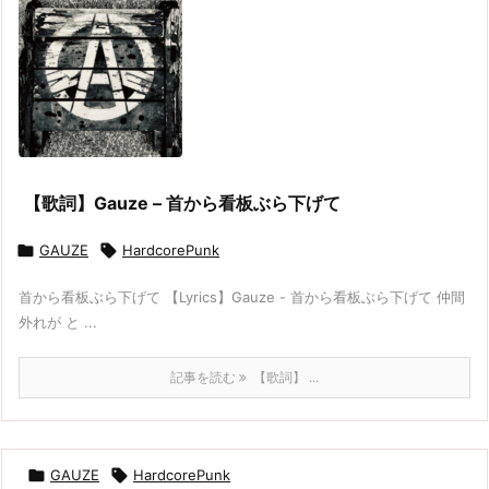
【歌詞】Gauze – 首から看板ぶら下げて

GAUZE

HardcorePunk
首から看板ぶら下げて 【Lyrics】Gauze - 首から看板ぶら下げて 仲間
外れが と ...
記事を読む
【歌詞】 ...

GAUZE

HardcorePunk