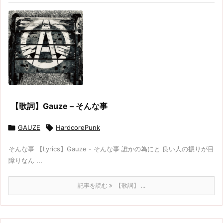
【歌詞】Gauze – そんな事

GAUZE

HardcorePunk
そんな事 【Lyrics】Gauze - そんな事 誰かの為にと 良い人の振りが目
障りなん ...
記事を読む
【歌詞】 ...