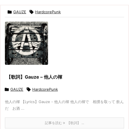

GAUZE

HardcorePunk
【歌詞】Gauze – 他人の褌

GAUZE

HardcorePunk
他人の褌 【Lyrics】Gauze - 他人の褌 他人の褌で 相撲を取って 飲ん
だ お酒 ...
記事を読む
【歌詞】 ...