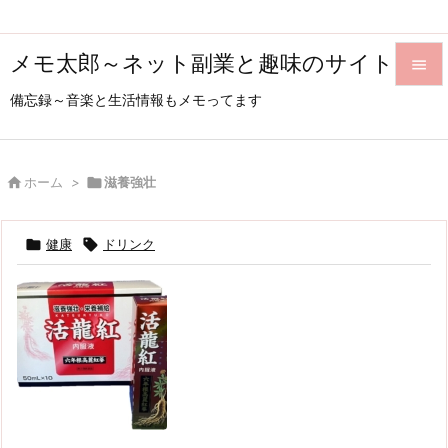
メモ太郎～ネット副業と趣味のサイト

備忘録～音楽と生活情報もメモってます

メニュ

サイド

ホーム
>

滋養強壮

前へ

健康

ドリンク

次へ

検索