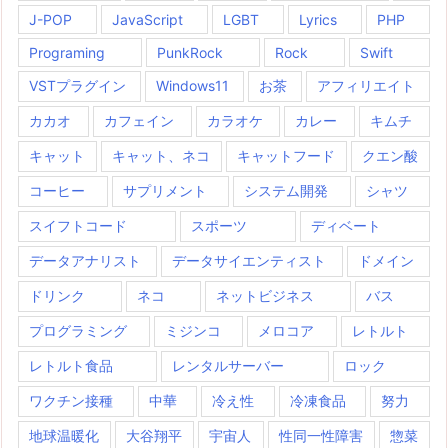
J-POP
JavaScript
LGBT
Lyrics
PHP
Programing
PunkRock
Rock
Swift
VSTプラグイン
Windows11
お茶
アフィリエイト
カカオ
カフェイン
カラオケ
カレー
キムチ
キャット
キャット、ネコ
キャットフード
クエン酸
コーヒー
サプリメント
システム開発
シャツ
スイフトコード
スポーツ
ディベート
データアナリスト
データサイエンティスト
ドメイン
ドリンク
ネコ
ネットビジネス
バス
プログラミング
ミジンコ
メロコア
レトルト
レトルト食品
レンタルサーバー
ロック
ワクチン接種
中華
冷え性
冷凍食品
努力
地球温暖化
大谷翔平
宇宙人
性同一性障害
惣菜